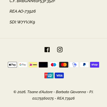
C.F. BRBGNN61P53F352F
REA AO-73926
SDI: W7YVJK9
Facebook
Instagram
Metodi
di
pagamento
© 2026,
Tisane d'Autore
- Barbato Giovanna - P.I.
01175560075 - REA 73926