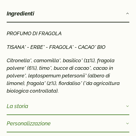
del
Ingredienti
prodotto
nel
carrello
PROFUMO DI FRAGOLA
TISANA* -
ERBE* - FRAGOLA* - CACAO* BIO
Citronella*, camomilla*, basilico* (11%), fragola
polvere* (6%), timo*, bucce di cacao*, cacao in
polvere*, leptospemum petersonii* (albero di
limone), fragola* (2%), fiordaliso*
(*da agricoltura
biologica controllata)
.
La storia
Personalizzazione