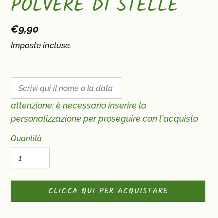
POLVERE DI STELLE
Prezzo
€9,90
di
Imposte incluse.
listino
attenzione: è necessario inserire la
personalizzazione per proseguire con l'acquisto
Quantità
CLICCA QUI PER ACQUISTARE
Inserimento