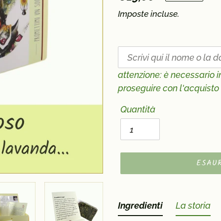
di
Imposte incluse.
listino
attenzione: è necessario i
proseguire con l'acquisto
Quantità
ESAU
Inserimento
del
Ingredienti
La storia
prodotto