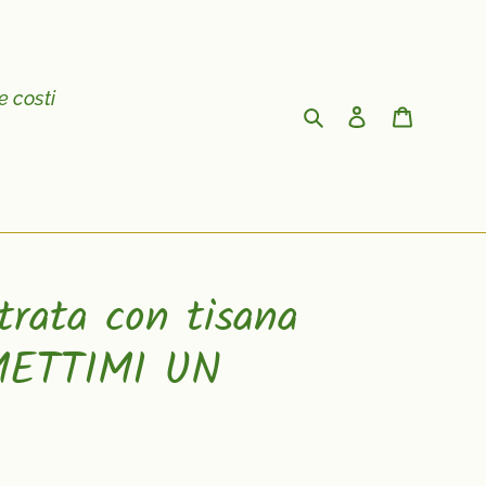
e costi
Cerca
Accedi
Carrello
strata con tisana
METTIMI UN