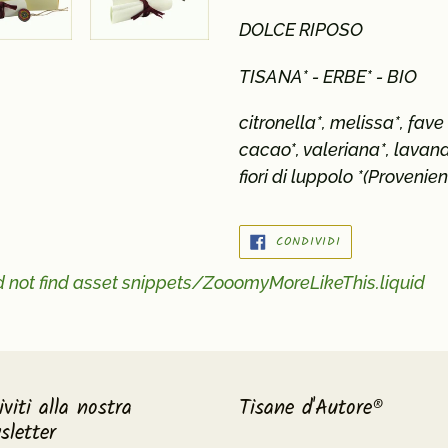
nel
DOLCE RIPOSO
carrello
TISANA* - ERBE* - BIO
citronella*, melissa*, fave 
cacao*, valeriana*, lavanda
fiori di luppolo *(Provenie
CONDIVIDI
CONDIVIDI
SU
FACEBOOK
ld not find asset snippets/ZooomyMoreLikeThis.liquid
iviti alla nostra
Tisane d'Autore®
sletter