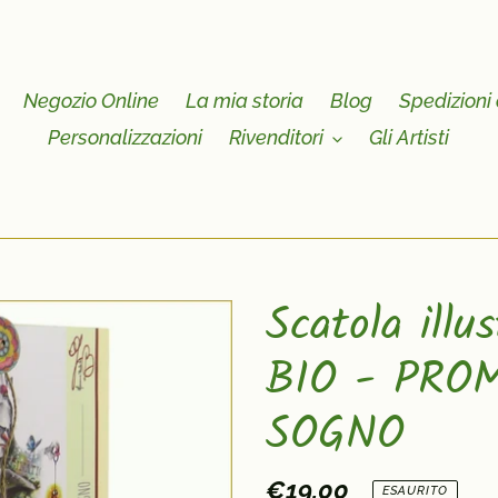
Negozio Online
La mia storia
Blog
Spedizioni 
Personalizzazioni
Rivenditori
Gli Artisti
Scatola illu
BIO - PRO
SOGNO
Prezzo
€19,00
ESAURITO