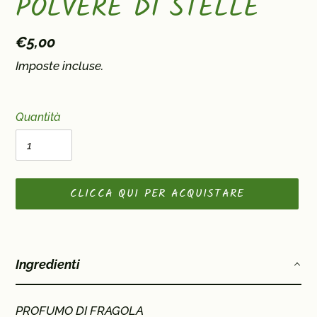
POLVERE DI STELLE
Prezzo
€5,00
di
Imposte incluse.
listino
Quantità
CLICCA QUI PER ACQUISTARE
Inserimento
del
Ingredienti
prodotto
nel
carrello
PROFUMO DI FRAGOLA