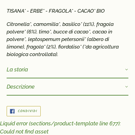
TISANA* -
ERBE* - FRAGOLA* - CACAO* BIO
Citronella*, camomilla*, basilico* (11%), fragola
polvere* (6%), timo*, bucce di cacao*, cacao in
polvere*, leptospemum petersonii* (albero di
limone), fragola* (2%), fiordaliso*
(*da agricoltura
biologica controllata)
.
La storia
Descrizione
CONDIVIDI
CONDIVIDI
SU
FACEBOOK
Liquid error (sections/product-template line 677):
Could not find asset